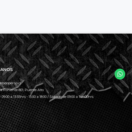
TANOS
todoperno.cl
la Poniente 801, Puente Alto
 09:00 a 13:55hrs - 15:00 a 18:00 / Sábado de 09:00 a 14h00hrs