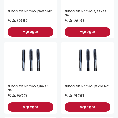
JUEGO DE MACHO 1/8X40 NC
JUEGO DE MACHO 5/32X32
NC
$ 4.000
$ 4.300
Agregar
Agregar
JUEGO DE MACHO 3/16x24
JUEGO DE MACHO 1/4x20 NC
NC
$ 4.500
$ 4.900
Agregar
Agregar