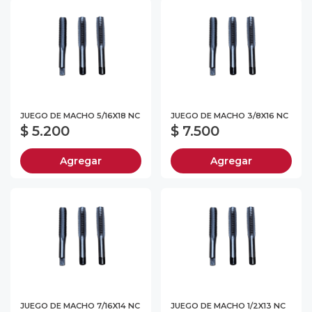
JUEGO DE MACHO 5/16X18 NC
JUEGO DE MACHO 3/8X16 NC
$ 5.200
$ 7.500
Agregar
Agregar
JUEGO DE MACHO 7/16X14 NC
JUEGO DE MACHO 1/2X13 NC