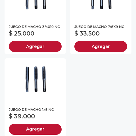
JUEGO DE MACHO 3/4X10 NC
JUEGO DE MACHO 7/8X9 NC
$ 25.000
$ 33.500
Agregar
Agregar
JUEGO DE MACHO 1x8 NC
$ 39.000
Agregar