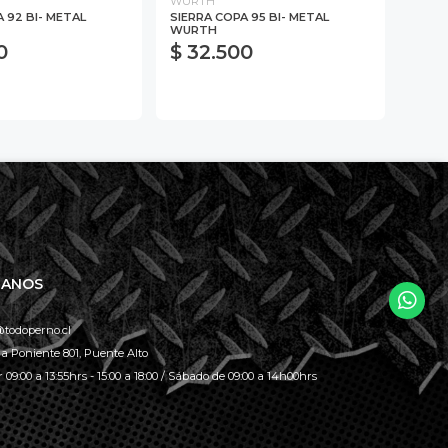
WURTH
 92 BI- METAL
SIERRA COPA 95 BI- METAL
WURTH
0
$ 32.500
TANOS
todoperno.cl
la Poniente 801, Puente Alto
 09:00 a 13:55hrs - 15:00 a 18:00 / Sábado de 09:00 a 14h00hrs