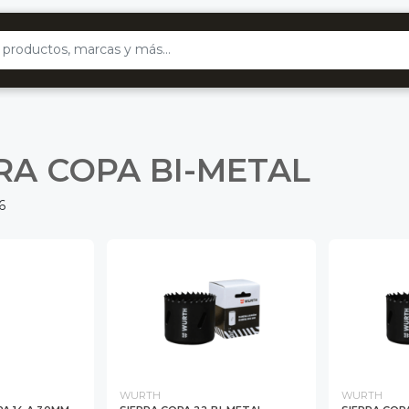
RA COPA BI-METAL
6
WURTH
WURTH