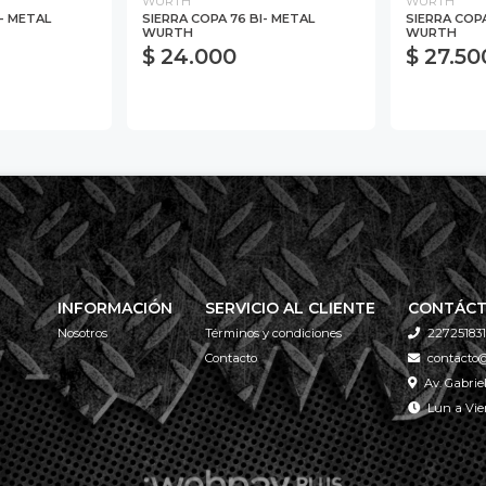
WURTH
WURTH
I- METAL
SIERRA COPA 76 BI- METAL
SIERRA COPA
WURTH
WURTH
$ 24.000
$ 27.50
INFORMACIÓN
SERVICIO AL CLIENTE
CONTÁC
Nosotros
Términos y condiciones
227251831
Contacto
contacto@
Av. Gabrie
Lun a Vier