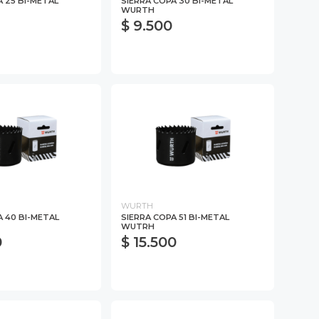
A 25 BI-METAL
SIERRA COPA 30 BI-METAL
WURTH
$ 9.500
WURTH
A 40 BI-METAL
SIERRA COPA 51 BI-METAL
WUTRH
0
$ 15.500