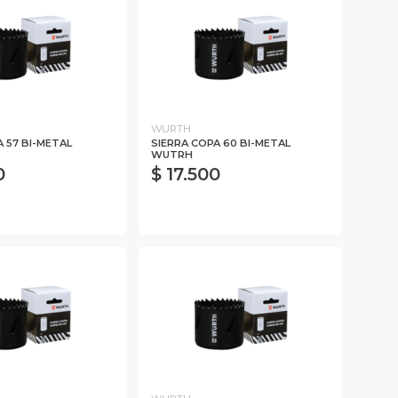
WURTH
A 57 BI-METAL
SIERRA COPA 60 BI-METAL
WUTRH
0
$ 17.500