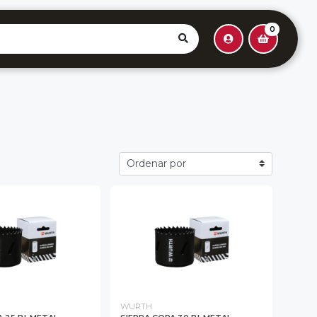
0
WURTH