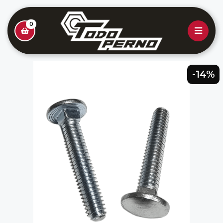
0
-14%