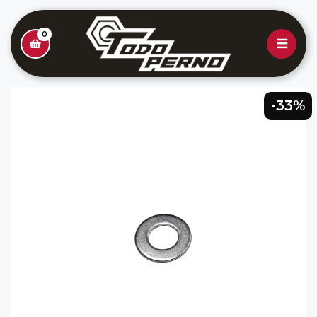
0
-33%