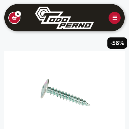
0
-56%