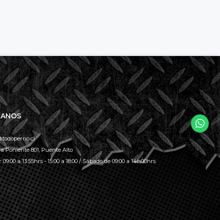
TANOS
todoperno.cl
la Poniente 801, Puente Alto
 09:00 a 13:55hrs - 15:00 a 18:00 / Sábado de 09:00 a 14h00hrs