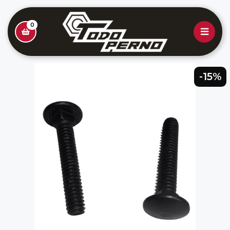
0
-15%