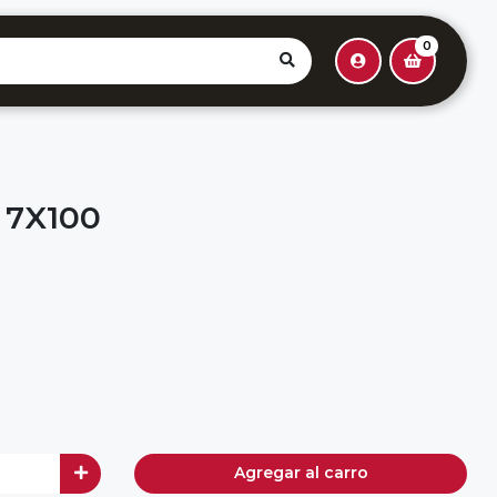
0
 7X100
Agregar al carro