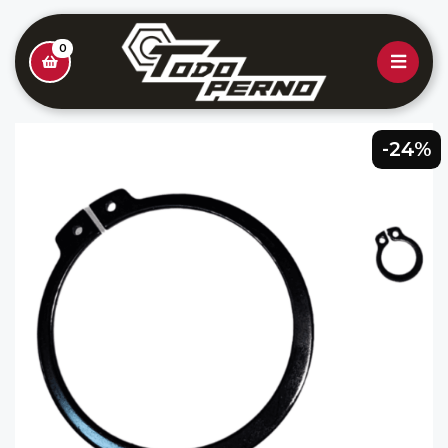
0
-24%