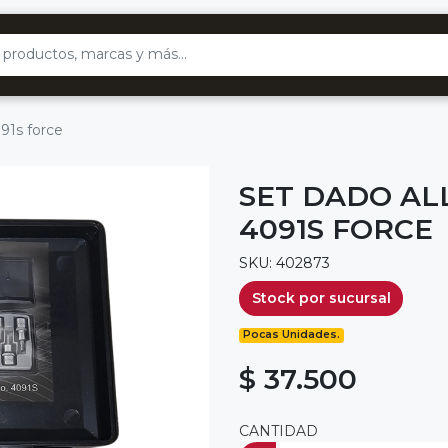
91s force
SET DADO AL
4091S FORCE
SKU: 402873
Stock por sucursal
Pocas Unidades.
$ 37.500
CANTIDAD