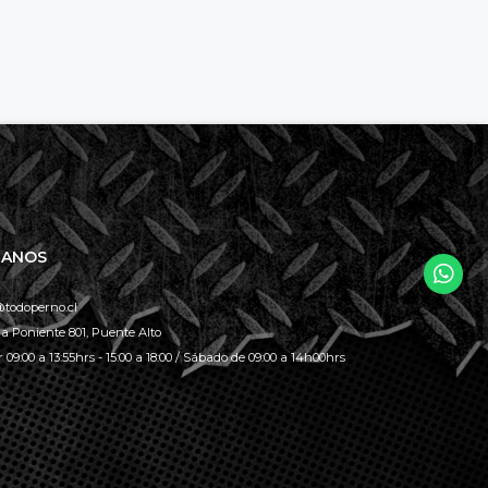
TANOS
todoperno.cl
la Poniente 801, Puente Alto
 09:00 a 13:55hrs - 15:00 a 18:00 / Sábado de 09:00 a 14h00hrs