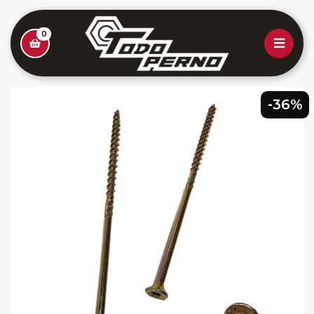
0
-36%