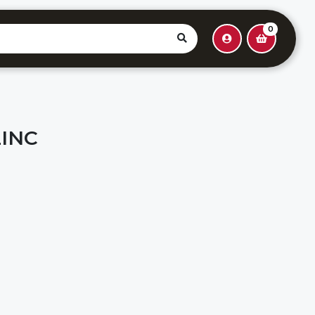
0
ZINC