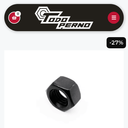
0
-27%