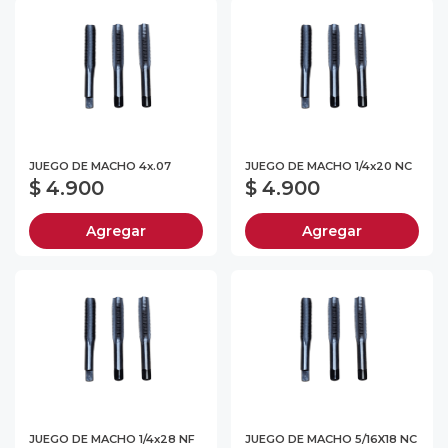
JUEGO DE MACHO 4x.07
JUEGO DE MACHO 1/4x20 NC
$ 4.900
$ 4.900
Agregar
Agregar
JUEGO DE MACHO 1/4x28 NF
JUEGO DE MACHO 5/16X18 NC