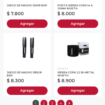
JUEGO DE MACHO 1/4X19 BSP
PORTA SIERRA COPA 14 A
30MM WURTH
$ 7.800
$ 8.000
Agregar
Agregar
WURTH
JUEGO DE MACHO 1/8X28
SIERRA COPA 22 BI-METAL
BSP
WURTH
$ 8.300
$ 8.900
Agregar
Agregar
1
2
3
4