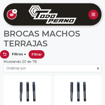
0
BROCAS MACHOS
TERRAJAS
Filtros
Filtrar
Mostrando 20 de 78